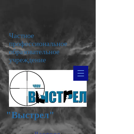
Частное
профессиональное
образовательное
учреждение
"Выстрел"
Частное