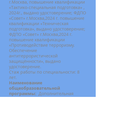
г.Москва, повышение квалификации
«Тактико-специальная подготовка» ,
2024г., выдано удостоверение; ФДПО
«Совет» г.Москва,2024 г. повышение
квалификации «Техническая
подготовка», выдано удостоверение;
ФДПО «Совет» г.Москва,2024 г.
повышение квалификации
«Противодействие терроризму.
Обеспечение
антитеррористической
защищённости», выдано
удостоверение.
Стаж работы по специальности: 8
лет.
Наименование
общеобразовательной
программы:
Дополнительная
профессиональная программа
"повышения квалификации
руководителей, впервые
назначаемых на должность" ;
Дополнительная профессиональная
программа "повышения
квалификации руководителей"