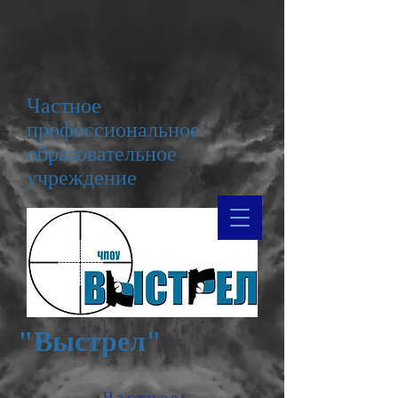
Частное
профессиональное
образовательное
учреждение
"Выстрел"
Частное