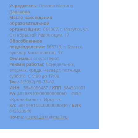
Учредитель:
Орлова Марина
Павловна
.
Место нахождения
образовательной
организации:
664007, г. Иркутск, ул.
Октябрьской Революции, 17.
Обособленное
подразделение:
665719, г. Братск,
бульвар Космонавтов, 37.
Филиалы:
отсутствуют.
Режим работы:
Понедельник,
вторник, среда, четверг, пятница,
суббота. С 9:00 до 17:00.
Тел.:
8(3952) 68-78-87
.
ИНН
3849050487
/
КПП
384901001
Р/с
40703810500000000060 ООО
«Крона-Банк» г. Иркутск
К/с
30101810000000000840 /
БИК
042520840
Почта:
vistrel.2011@mail.ru