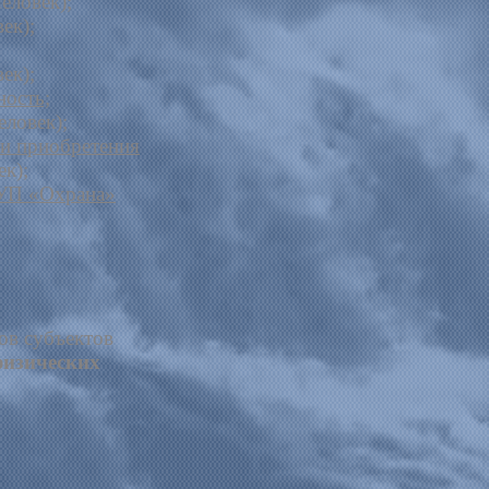
человек)
;
век
)
;
век)
;
ность;
еловек)
;
 и приобретения
ек)
;
ГУП «Охрана»
ов субъектов
физических