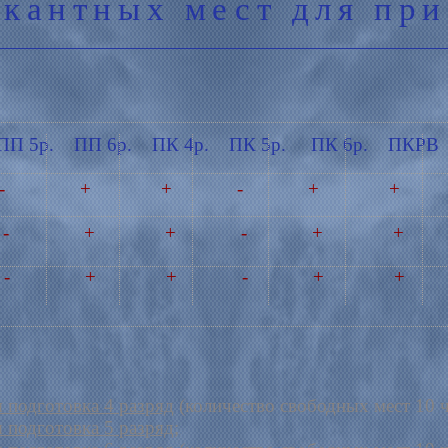
акантных мест для пр
П 5р. ПП 6р. ПК 4р. ПК 5р. ПК 6р. 
- + + - + + 
- + + - + +
- + + - + +
 подготовка 4 разряд
(количество свободных мест 10 ч
 подготовка 5 разряд
;