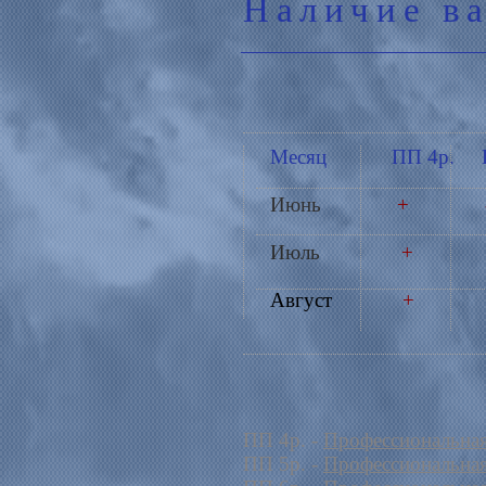
Наличие в
Месяц ПП 4р. П
Июнь
+ 
Июль
+ 
Август
+ 
ПП 4р. -
Профессиональная
ПП 5р. -
Профессиональная