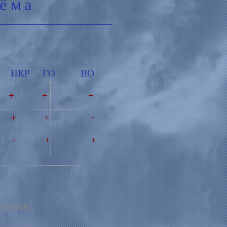
иёма
ПКРВ ПКР ГО ВО
+ + +
 + + +
 + + +
еловек)
;