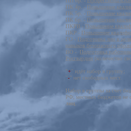
ПП 6р. -
Профессиональная
ПК 4р. -
Повышение квалиф
ПК 5р. -
Повышение квалиф
ПК 6р. -
Повышение квалиф
ПКРВ -
Повышение квалифи
ПКР -
Повышение квалифик
ГО -
Подготовка лиц в цел
навыков безопасного обра
ВО -
Подготовка работни
Росгвардии
(количество св
"
+
" идёт набор в группу;
"
-
" нет свободных мест.
Набор в группы за счет б
РФ, местных бюджетов не 
лиц
.