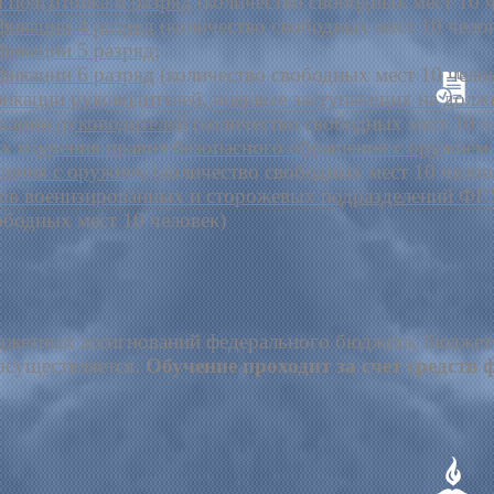
 подготовка 6 разряд
(количество свободных мест 10 
икации 4 разряд
(количество свободных мест 10 чело
икации 5 разряд;
икации 6 разряд
(количество свободных мест 10 чело
кации руководителей, впервые заступающих на долж
ации руководителей
(количество свободных мест 10 ч
ях изучения правил безопасного обращения с оружием
щения с оружием
(количество свободных мест 10 челов
ков военизированных и сторожевых подразделений Ф
ободных мест 10 человек
)
юджетных ассигнований федерального бюджета, бюджет
осуществляется.
Обучение проходит за счет средств 