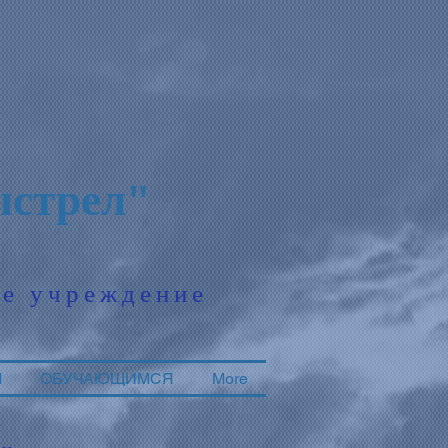
стрел"
ое учреждение
М
ОБУЧАЮЩИМСЯ
More