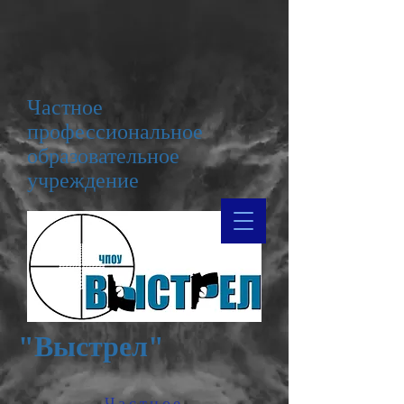
Частное
профессиональное
образовательное
учреждение
"Выстрел"
Частное