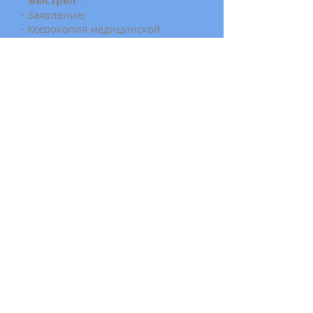
"Выстрел":
- Заявление;
- Ксерокопия медицинской
справки формы 002 ч/о;
- Ксерокопия медицинской
справки формы 003 ХТИ;
- СНИЛС.
- Ксерокопия удостоверения (1.2 и
5,6 стр.).
Обучение проходит в два этапа:
теоретический минимум и
практический минимум.
На занятиях учащиеся
ознакамливаются с изменениями
произошедшими за пять лет.
Договор об оказании услуг
Скачать вопросы тестирования